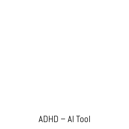
GRATIS Masterclass:
“Van Chaos naar Business
Succes”
5 Eye-openers die je onmiddellijk kan toepassen.
Chaos omzetten in overzicht en controle.
ADHD – AI Tool