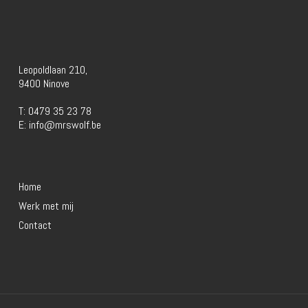
Leopoldlaan 210,
9400 Ninove
T:
0479 35 23 78
E:
info@mrswolf.be
Home
Werk met mij
Contact