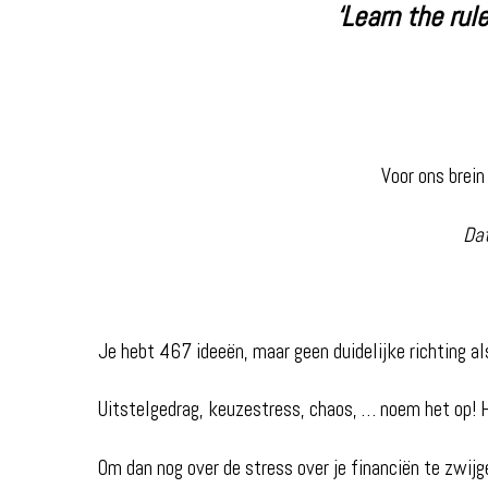
‘Learn the rul
Voor ons brei
Dat
Je hebt 467 ideeën, maar geen duidelijke richting als 
Uitstelgedrag, keuzestress, chaos, … noem het op! H
Om dan nog over de stress over je financiën te zwijg