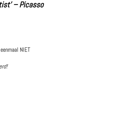
tist’ – Picasso
u eenmaal NIET
erd!