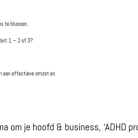
es te blussen.
teit 1 – 2 of 3?
en aan effectieve omzet en
.
a om je hoofd & business, ‘ADHD pr