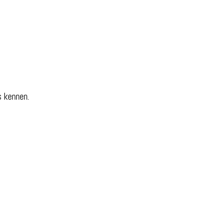
s kennen.
m