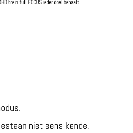
HD brein full FOCUS ieder doel behaalt.
modus.
bestaan niet eens kende.