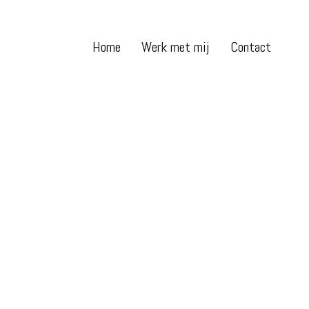
Home
Werk met mij
Contact
Werk met mij
HD Focus in Beastmodus